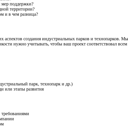
я мер поддержки?
дной территории?
м и в чем разница?
х аспектов создания индустриальных парков и технопарков. Мы
нкости нужно учитывать, чтобы ваш проект соответствовал все
устриальный парк, технопарк и др.)
ди или этапы развития
и требованиями
омпании
ом