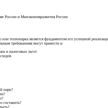
оме России и Минэкономразвития России
 или технопарка является фундаментом его успешной реализаци
льным требованиям могут привести к:
ки и налоговых льгот
асходов
й парк?
ии?
и?
о составить?
овить?